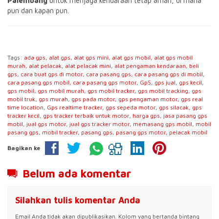
Palembang
untuk menjaga kendaraan tetap aman, di mana
pun dan kapan pun.
Tags:
ada gps
,
alat gps
,
alat gps mini
,
alat gps mobil
,
alat gps mobil
murah
,
alat pelacak
,
alat pelacak mini
,
alat pengaman kendaraan
,
beli
gps
,
cara buat gps di motor
,
cara pasang gps
,
cara pasang gps di mobil
,
cara pasang gps mobil
,
cara pasang gps motor
,
GpS
,
gps jual
,
gps kecil
,
gps mobil
,
gps mobil murah
,
gps mobil tracker
,
gps mobil tracking
,
gps
mobil truk
,
gps murah
,
gps pada motor
,
gps pengaman motor
,
gps real
time location
,
Gps realtime tracker
,
gps sepeda motor
,
gps silacak
,
gps
tracker kecil
,
gps tracker terbaik untuk motor
,
harga gps
,
jasa pasang gps
mobil
,
jual gps motor
,
jual gps tracker motor
,
memasang gps mobil
,
mobil
pasang gps
,
mobil tracker
,
pasang gps
,
pasang gps motor
,
pelacak mobil
Bagikan ke
Belum ada komentar
Silahkan tulis komentar Anda
Email Anda tidak akan dipublikasikan. Kolom yang bertanda bintang