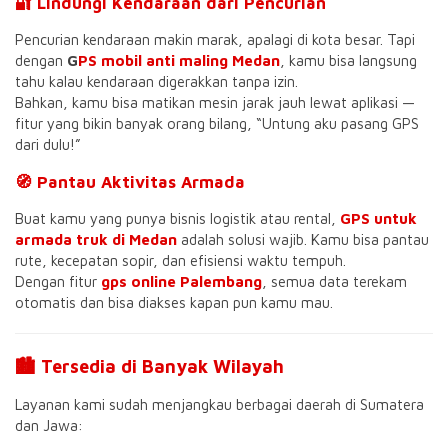
🔐 Lindungi Kendaraan dari Pencurian
Pencurian kendaraan makin marak, apalagi di kota besar. Tapi
dengan
G
PS mobil anti maling Medan
, kamu bisa langsung
tahu kalau kendaraan digerakkan tanpa izin.
Bahkan, kamu bisa matikan mesin jarak jauh lewat aplikasi —
fitur yang bikin banyak orang bilang, “Untung aku pasang GPS
dari dulu!”
🧭 Pantau Aktivitas Armada
Buat kamu yang punya bisnis logistik atau rental,
GPS untuk
armada truk di Medan
adalah solusi wajib. Kamu bisa pantau
rute, kecepatan sopir, dan efisiensi waktu tempuh.
Dengan fitur
gps online Palembang
, semua data terekam
otomatis dan bisa diakses kapan pun kamu mau.
🏙️ Tersedia di Banyak Wilayah
Layanan kami sudah menjangkau berbagai daerah di Sumatera
dan Jawa: