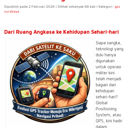
Dipublish pada 2 Februari 2026 | Dilihat sebanyak 68 kali | Kategori:
gps
surabaya
Dari Ruang Angkasa ke Kehidupan Sehari-hari
Siapa sangka,
teknologi yang
dulu hanya
digunakan
untuk operasi
militer kini
telah menjadi
bagian dari
kehidupan
sehari-hari?
Global
Positioning
System, atau
GPS, kini hadir
dalam