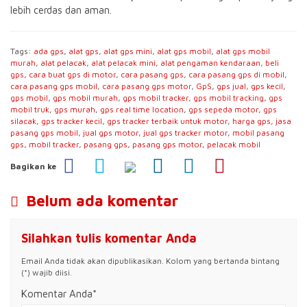
lebih cerdas dan aman.
Tags:
ada gps
,
alat gps
,
alat gps mini
,
alat gps mobil
,
alat gps mobil
murah
,
alat pelacak
,
alat pelacak mini
,
alat pengaman kendaraan
,
beli
gps
,
cara buat gps di motor
,
cara pasang gps
,
cara pasang gps di mobil
,
cara pasang gps mobil
,
cara pasang gps motor
,
GpS
,
gps jual
,
gps kecil
,
gps mobil
,
gps mobil murah
,
gps mobil tracker
,
gps mobil tracking
,
gps
mobil truk
,
gps murah
,
gps real time location
,
gps sepeda motor
,
gps
silacak
,
gps tracker kecil
,
gps tracker terbaik untuk motor
,
harga gps
,
jasa
pasang gps mobil
,
jual gps motor
,
jual gps tracker motor
,
mobil pasang
gps
,
mobil tracker
,
pasang gps
,
pasang gps motor
,
pelacak mobil
Bagikan ke
Belum ada komentar
Silahkan tulis komentar Anda
Email Anda tidak akan dipublikasikan. Kolom yang bertanda bintang
(*) wajib diisi.
Komentar Anda*