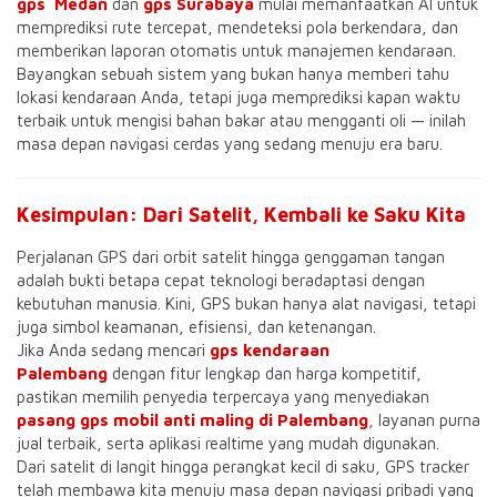
gps Medan
dan
gps Surabaya
mulai memanfaatkan AI untuk
memprediksi rute tercepat, mendeteksi pola berkendara, dan
memberikan laporan otomatis untuk manajemen kendaraan.
Bayangkan sebuah sistem yang bukan hanya memberi tahu
lokasi kendaraan Anda, tetapi juga memprediksi kapan waktu
terbaik untuk mengisi bahan bakar atau mengganti oli — inilah
masa depan navigasi cerdas yang sedang menuju era baru.
Kesimpulan: Dari Satelit, Kembali ke Saku Kita
Perjalanan GPS dari orbit satelit hingga genggaman tangan
adalah bukti betapa cepat teknologi beradaptasi dengan
kebutuhan manusia. Kini, GPS bukan hanya alat navigasi, tetapi
juga simbol keamanan, efisiensi, dan ketenangan.
Jika Anda sedang mencari
gps kendaraan
Palembang
dengan fitur lengkap dan harga kompetitif,
pastikan memilih penyedia terpercaya yang menyediakan
pasang gps mobil anti maling di Palembang
, layanan purna
jual terbaik, serta aplikasi realtime yang mudah digunakan.
Dari satelit di langit hingga perangkat kecil di saku, GPS tracker
telah membawa kita menuju masa depan navigasi pribadi yang