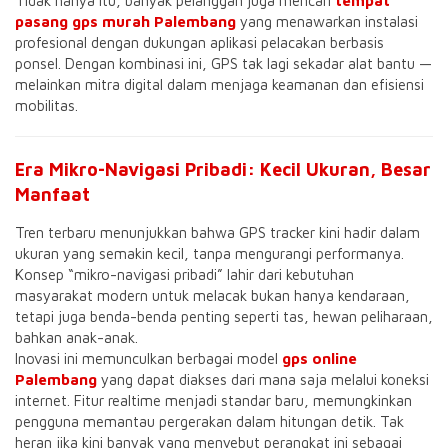
Tidak hanya itu, banyak pelanggan juga mencari
tempat
pasang gps murah Palembang
yang menawarkan instalasi
profesional dengan dukungan aplikasi pelacakan berbasis
ponsel. Dengan kombinasi ini, GPS tak lagi sekadar alat bantu —
melainkan mitra digital dalam menjaga keamanan dan efisiensi
mobilitas.
Era Mikro-Navigasi Pribadi: Kecil Ukuran, Besar
Manfaat
Tren terbaru menunjukkan bahwa GPS tracker kini hadir dalam
ukuran yang semakin kecil, tanpa mengurangi performanya.
Konsep “mikro-navigasi pribadi” lahir dari kebutuhan
masyarakat modern untuk melacak bukan hanya kendaraan,
tetapi juga benda-benda penting seperti tas, hewan peliharaan,
bahkan anak-anak.
Inovasi ini memunculkan berbagai model
gps online
Palembang
yang dapat diakses dari mana saja melalui koneksi
internet. Fitur realtime menjadi standar baru, memungkinkan
pengguna memantau pergerakan dalam hitungan detik. Tak
heran jika kini banyak yang menyebut perangkat ini sebagai