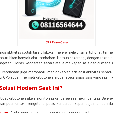
GPS Palembang
 semua aktivitas sudah bisa dilakukan hanya melalui smartphone, te
embutuhkan banyak alat tambahan. Namun sekarang, dengan teknolo
engetahui lokasi kendaraan secara real-time kapan saja dan di mana s
endaraan juga membantu meningkatkan efisiensi aktivitas sehari-ha
i GPS sudah menjadi kebutuhan modern bagi siapa saja yang ingin k
olusi Modern Saat Ini?
mbuat kebutuhan akan monitoring kendaraan semakin penting. Banya
, kemampuan untuk mengetahui posisi kendaraan kapan saja menjadi n
bang
, Anda mendapatkan berbagai keuntungan seperti: