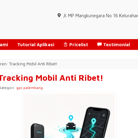
Jl. MP Mangkunegara No 16 Keluraha
Kami
Tutorial Aplikasi
Pricelist
Testimonial
n: Tracking Mobil Anti Ribet!
racking Mobil Anti Ribet!
 Kategori:
gps palembang