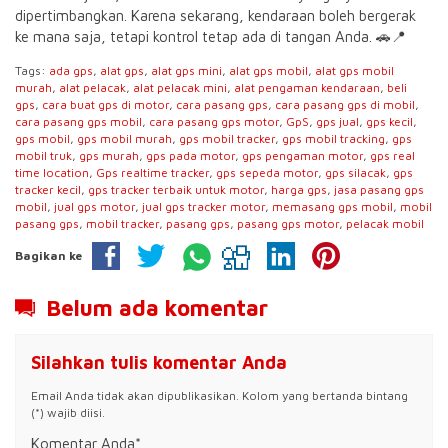
dipertimbangkan. Karena sekarang, kendaraan boleh bergerak
ke mana saja, tetapi kontrol tetap ada di tangan Anda. 🚗📍
Tags:
ada gps
,
alat gps
,
alat gps mini
,
alat gps mobil
,
alat gps mobil
murah
,
alat pelacak
,
alat pelacak mini
,
alat pengaman kendaraan
,
beli
gps
,
cara buat gps di motor
,
cara pasang gps
,
cara pasang gps di mobil
,
cara pasang gps mobil
,
cara pasang gps motor
,
GpS
,
gps jual
,
gps kecil
,
gps mobil
,
gps mobil murah
,
gps mobil tracker
,
gps mobil tracking
,
gps
mobil truk
,
gps murah
,
gps pada motor
,
gps pengaman motor
,
gps real
time location
,
Gps realtime tracker
,
gps sepeda motor
,
gps silacak
,
gps
tracker kecil
,
gps tracker terbaik untuk motor
,
harga gps
,
jasa pasang gps
mobil
,
jual gps motor
,
jual gps tracker motor
,
memasang gps mobil
,
mobil
pasang gps
,
mobil tracker
,
pasang gps
,
pasang gps motor
,
pelacak mobil
Bagikan ke
Belum ada komentar
Silahkan tulis komentar Anda
Email Anda tidak akan dipublikasikan. Kolom yang bertanda bintang
(*) wajib diisi.
Komentar Anda*