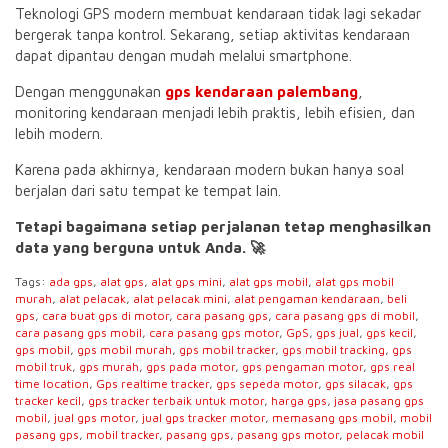
Teknologi GPS modern membuat kendaraan tidak lagi sekadar
bergerak tanpa kontrol. Sekarang, setiap aktivitas kendaraan
dapat dipantau dengan mudah melalui smartphone.
Dengan menggunakan
gps kendaraan palembang
,
monitoring kendaraan menjadi lebih praktis, lebih efisien, dan
lebih modern.
Karena pada akhirnya, kendaraan modern bukan hanya soal
berjalan dari satu tempat ke tempat lain.
Tetapi bagaimana setiap perjalanan tetap menghasilkan
data yang berguna untuk Anda. 🚀
Tags:
ada gps
,
alat gps
,
alat gps mini
,
alat gps mobil
,
alat gps mobil
murah
,
alat pelacak
,
alat pelacak mini
,
alat pengaman kendaraan
,
beli
gps
,
cara buat gps di motor
,
cara pasang gps
,
cara pasang gps di mobil
,
cara pasang gps mobil
,
cara pasang gps motor
,
GpS
,
gps jual
,
gps kecil
,
gps mobil
,
gps mobil murah
,
gps mobil tracker
,
gps mobil tracking
,
gps
mobil truk
,
gps murah
,
gps pada motor
,
gps pengaman motor
,
gps real
time location
,
Gps realtime tracker
,
gps sepeda motor
,
gps silacak
,
gps
tracker kecil
,
gps tracker terbaik untuk motor
,
harga gps
,
jasa pasang gps
mobil
,
jual gps motor
,
jual gps tracker motor
,
memasang gps mobil
,
mobil
pasang gps
,
mobil tracker
,
pasang gps
,
pasang gps motor
,
pelacak mobil