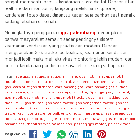
sangat membantu pemilik kendaraan di era digital. Dengan fitur
realtime dan monitoring langsung melalui smartphone,
kendaraan tetap dapat dipantau kapan saja bahkan saat pemilik
sedang rebahan di rumah.
Meningkatnya penggunaan
gps palembang
menunjukkan
bahwa masyarakat semakin sadar pentingnya sistem
keamanan kendaraan yang praktis dan modern. Dengan
menggunakan GPS tracker berkualitas, keamanan kendaraan
menjadi lebih maksimal, aktivitas monitoring lebih mudah, dan
pemilik kendaraan pun bisa merasa lebih tenang setiap hari.
Tags:
ada gps
,
alat gps
,
alat gps mini
,
alat gps mobil
,
alat gps mobil
murah
,
alat pelacak
,
alat pelacak mini
,
alat pengaman kendaraan
,
beli
gps
,
cara buat gps di motor
,
cara pasang gps
,
cara pasang gps di mobil
,
cara pasang gps mobil
,
cara pasang gps motor
,
GpS
,
gps jual
,
gps kecil
,
gps mobil
,
gps mobil murah
,
gps mobil tracker
,
gps mobil tracking
,
gps
mobil truk
,
gps murah
,
gps pada motor
,
gps pengaman motor
,
gps real
time location
,
Gps realtime tracker
,
gps sepeda motor
,
gps silacak
,
gps
tracker kecil
,
gps tracker terbaik untuk motor
,
harga gps
,
jasa pasang gps
mobil
,
jual gps motor
,
jual gps tracker motor
,
memasang gps mobil
,
mobil
pasang gps
,
mobil tracker
,
pasang gps
,
pasang gps motor
,
pelacak mobil
Bagikan ke