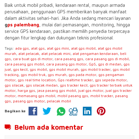
Baik untuk mobil pribadi, kendaraan rental, maupun armada
perusahaan, penggunaan GPS memberikan banyak manfaat
dalam aktivitas sehari-hari. Jika Anda sedang mencari layanan
g
ps palembang
, mulai dari pemasangan, monitoring, hingga
service GPS kendaraan, pastikan memilih penyedia terpercaya
dengan fitur lengkap dan dukungan teknis profesional.
Tags:
ada gps
,
alat gps
,
alat gps mini
,
alat gps mobil
,
alat gps mobil
murah
,
alat pelacak
,
alat pelacak mini
,
alat pengaman kendaraan
,
beli
gps
,
cara buat gps di motor
,
cara pasang gps
,
cara pasang gps di mobil
,
cara pasang gps mobil
,
cara pasang gps motor
,
GpS
,
gps di medan
,
gps
jual
,
gps kecil
,
gps mobil
,
gps mobil murah
,
gps mobil tracker
,
gps mobil
tracking
,
gps mobil truk
,
gps murah
,
gps pada motor
,
gps pengaman
motor
,
gps real time location
,
Gps realtime tracker
,
gps sepeda motor
,
gps silacak
,
gps silacak medan
,
gps tracker kecil
,
gps tracker terbaik untuk
motor
,
harga gps
,
jasa pasang gps mobil
,
jual gps motor
,
jual gps tracker
motor
,
memasang gps mobil
,
mobil pasang gps
,
mobil tracker
,
pasang
gps
,
pasang gps motor
,
pelacak mobil
Bagikan ke
Belum ada komentar