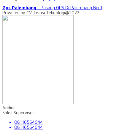
Gps Palembang
- Pasang GPS Di Palembang No 1
Powered by CV. Invasi Teknologi@2022
Andini
Sales Supervisor
08116564644
08116564644