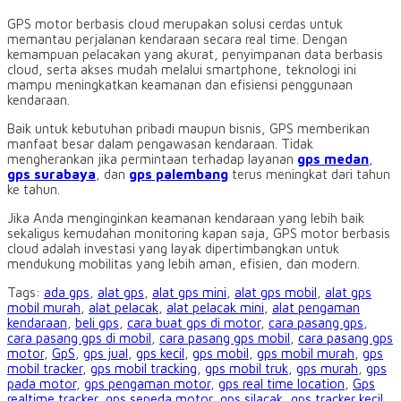
GPS motor berbasis cloud merupakan solusi cerdas untuk
memantau perjalanan kendaraan secara real time. Dengan
kemampuan pelacakan yang akurat, penyimpanan data berbasis
cloud, serta akses mudah melalui smartphone, teknologi ini
mampu meningkatkan keamanan dan efisiensi penggunaan
kendaraan.
Baik untuk kebutuhan pribadi maupun bisnis, GPS memberikan
manfaat besar dalam pengawasan kendaraan. Tidak
mengherankan jika permintaan terhadap layanan
gps medan
,
gps surabaya
, dan
gps palembang
terus meningkat dari tahun
ke tahun.
Jika Anda menginginkan keamanan kendaraan yang lebih baik
sekaligus kemudahan monitoring kapan saja, GPS motor berbasis
cloud adalah investasi yang layak dipertimbangkan untuk
mendukung mobilitas yang lebih aman, efisien, dan modern.
Tags:
ada gps
,
alat gps
,
alat gps mini
,
alat gps mobil
,
alat gps
mobil murah
,
alat pelacak
,
alat pelacak mini
,
alat pengaman
kendaraan
,
beli gps
,
cara buat gps di motor
,
cara pasang gps
,
cara pasang gps di mobil
,
cara pasang gps mobil
,
cara pasang gps
motor
,
GpS
,
gps jual
,
gps kecil
,
gps mobil
,
gps mobil murah
,
gps
mobil tracker
,
gps mobil tracking
,
gps mobil truk
,
gps murah
,
gps
pada motor
,
gps pengaman motor
,
gps real time location
,
Gps
realtime tracker
,
gps sepeda motor
,
gps silacak
,
gps tracker kecil
,