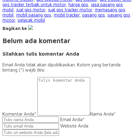
gps tracker terbaik untuk motor
,
harga gps
,
jasa pasang gps
mobil
,
jual gps motor
,
jual gps tracker motor
,
memasang gps
mobil
,
mobil pasang gps
,
mobil tracker
,
pasang gps
,
pasang gps
motor
,
pelacak mobil
Bagikan ke
Belum ada komentar
Silahkan tulis komentar Anda
Email Anda tidak akan dipublikasikan. Kolom yang bertanda
bintang (*) wajib diisi.
Komentar Anda*
Nama Anda
*
Email Anda
*
Website Anda