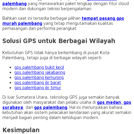
palembang
yang menawarkan paket lengkap dengan fitur cloud
modern dan dukungan teknisi berpengalaman.
Bahkan saat ini tersedia berbagai pilihan
tempat pasang gps
murah palembang
yang tetap mengutamakan kualitas
pemasangan dan performa perangkat.
Solusi GPS untuk Berbagai Wilayah
Kebutuhan GPS tidak hanya berkembang di pusat Kota
Palembang, tetapi juga di berbagai wilayah seperti
gps palembang bukit kecil
gps palembang jakabaring
gps palembang kemuning
gps palembang ilir barat
gps palembang ilir timur
Di luar Sumatera Utara, teknologi GPS juga semakin banyak
digunakan oleh masyarakat dan pelaku usaha di
gps medan
,
gps
surabaya
, dan
gps palembang
. Hal ini menunjukkan bahwa
kebutuhan akan sistem pelacakan kendaraan yang akurat semakin
menjadi bagian penting dalam kehidupan modern.
Kesimpulan