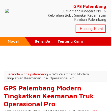
GPS Palembang
Jl. MP Mangkunegara No 16
Kelurahan Bukit Sangkal Kecamatan
Kalidoni Palembang
Hubungi Kami
Model
Beranda
Tentang Kami
Tutorial Aplikasi
Pricelist
Testimonial
Artikel
Beranda
»
gps palembang
»
GPS Palembang Modern
Tingkatkan Keamanan Truk Operasional Pro
GPS Palembang Modern
Tingkatkan Keamanan Truk
Operasional Pro
Dipublish pada 9 Mei 2026 | Dilihat sebanyak 33 kali | Kategori:
gps