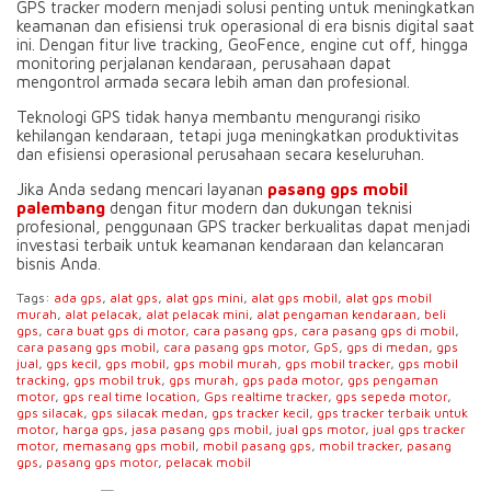
GPS tracker modern menjadi solusi penting untuk meningkatkan
keamanan dan efisiensi truk operasional di era bisnis digital saat
ini. Dengan fitur live tracking, GeoFence, engine cut off, hingga
monitoring perjalanan kendaraan, perusahaan dapat
mengontrol armada secara lebih aman dan profesional.
Teknologi GPS tidak hanya membantu mengurangi risiko
kehilangan kendaraan, tetapi juga meningkatkan produktivitas
dan efisiensi operasional perusahaan secara keseluruhan.
Jika Anda sedang mencari layanan
pasang gps mobil
palembang
dengan fitur modern dan dukungan teknisi
profesional, penggunaan GPS tracker berkualitas dapat menjadi
investasi terbaik untuk keamanan kendaraan dan kelancaran
bisnis Anda.
Tags:
ada gps
,
alat gps
,
alat gps mini
,
alat gps mobil
,
alat gps mobil
murah
,
alat pelacak
,
alat pelacak mini
,
alat pengaman kendaraan
,
beli
gps
,
cara buat gps di motor
,
cara pasang gps
,
cara pasang gps di mobil
,
cara pasang gps mobil
,
cara pasang gps motor
,
GpS
,
gps di medan
,
gps
jual
,
gps kecil
,
gps mobil
,
gps mobil murah
,
gps mobil tracker
,
gps mobil
tracking
,
gps mobil truk
,
gps murah
,
gps pada motor
,
gps pengaman
motor
,
gps real time location
,
Gps realtime tracker
,
gps sepeda motor
,
gps silacak
,
gps silacak medan
,
gps tracker kecil
,
gps tracker terbaik untuk
motor
,
harga gps
,
jasa pasang gps mobil
,
jual gps motor
,
jual gps tracker
motor
,
memasang gps mobil
,
mobil pasang gps
,
mobil tracker
,
pasang
gps
,
pasang gps motor
,
pelacak mobil