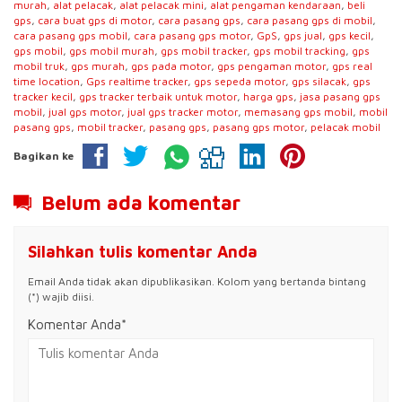
murah
,
alat pelacak
,
alat pelacak mini
,
alat pengaman kendaraan
,
beli
gps
,
cara buat gps di motor
,
cara pasang gps
,
cara pasang gps di mobil
,
cara pasang gps mobil
,
cara pasang gps motor
,
GpS
,
gps jual
,
gps kecil
,
gps mobil
,
gps mobil murah
,
gps mobil tracker
,
gps mobil tracking
,
gps
mobil truk
,
gps murah
,
gps pada motor
,
gps pengaman motor
,
gps real
time location
,
Gps realtime tracker
,
gps sepeda motor
,
gps silacak
,
gps
tracker kecil
,
gps tracker terbaik untuk motor
,
harga gps
,
jasa pasang gps
mobil
,
jual gps motor
,
jual gps tracker motor
,
memasang gps mobil
,
mobil
pasang gps
,
mobil tracker
,
pasang gps
,
pasang gps motor
,
pelacak mobil
Bagikan ke
Belum ada komentar
Silahkan tulis komentar Anda
Email Anda tidak akan dipublikasikan. Kolom yang bertanda bintang
(*) wajib diisi.
Komentar Anda*