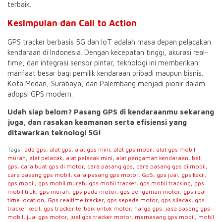
terbaik.
Kesimpulan dan Call to Action
GPS tracker berbasis 5G dan IoT adalah masa depan pelacakan
kendaraan di Indonesia. Dengan kecepatan tinggi, akurasi real-
time, dan integrasi sensor pintar, teknologi ini memberikan
manfaat besar bagi pemilik kendaraan pribadi maupun bisnis.
Kota Medan, Surabaya, dan Palembang menjadi pionir dalam
adopsi GPS modern.
Udah siap belom? Pasang GPS di kendaraanmu sekarang
juga, dan rasakan keamanan serta efisiensi yang
ditawarkan teknologi 5G!
Tags:
ada gps
,
alat gps
,
alat gps mini
,
alat gps mobil
,
alat gps mobil
murah
,
alat pelacak
,
alat pelacak mini
,
alat pengaman kendaraan
,
beli
gps
,
cara buat gps di motor
,
cara pasang gps
,
cara pasang gps di mobil
,
cara pasang gps mobil
,
cara pasang gps motor
,
GpS
,
gps jual
,
gps kecil
,
gps mobil
,
gps mobil murah
,
gps mobil tracker
,
gps mobil tracking
,
gps
mobil truk
,
gps murah
,
gps pada motor
,
gps pengaman motor
,
gps real
time location
,
Gps realtime tracker
,
gps sepeda motor
,
gps silacak
,
gps
tracker kecil
,
gps tracker terbaik untuk motor
,
harga gps
,
jasa pasang gps
mobil
,
jual gps motor
,
jual gps tracker motor
,
memasang gps mobil
,
mobil