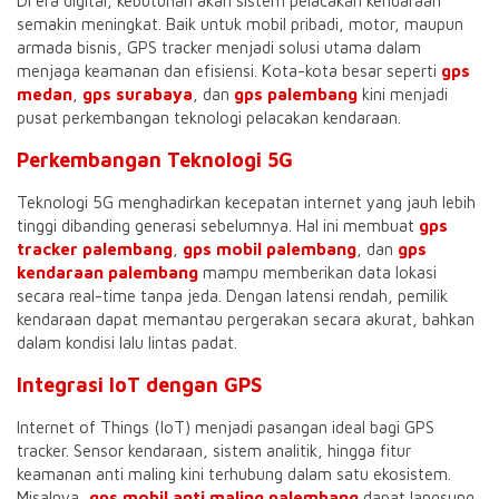
Di era digital, kebutuhan akan sistem pelacakan kendaraan
semakin meningkat. Baik untuk mobil pribadi, motor, maupun
armada bisnis, GPS tracker menjadi solusi utama dalam
menjaga keamanan dan efisiensi. Kota-kota besar seperti
gps
medan
,
gps surabaya
, dan
gps palembang
kini menjadi
pusat perkembangan teknologi pelacakan kendaraan.
Perkembangan Teknologi 5G
Teknologi 5G menghadirkan kecepatan internet yang jauh lebih
tinggi dibanding generasi sebelumnya. Hal ini membuat
gps
tracker palembang
,
gps mobil palembang
, dan
gps
kendaraan palembang
mampu memberikan data lokasi
secara real-time tanpa jeda. Dengan latensi rendah, pemilik
kendaraan dapat memantau pergerakan secara akurat, bahkan
dalam kondisi lalu lintas padat.
Integrasi IoT dengan GPS
Internet of Things (IoT) menjadi pasangan ideal bagi GPS
tracker. Sensor kendaraan, sistem analitik, hingga fitur
keamanan anti maling kini terhubung dalam satu ekosistem.
Misalnya,
gps mobil anti maling palembang
dapat langsung