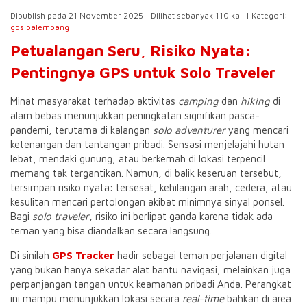
Dipublish pada 21 November 2025 | Dilihat sebanyak 110 kali | Kategori:
gps palembang
Petualangan Seru, Risiko Nyata:
Pentingnya GPS untuk Solo Traveler
Minat masyarakat terhadap aktivitas
camping
dan
hiking
di
alam bebas menunjukkan peningkatan signifikan pasca-
pandemi, terutama di kalangan
solo adventurer
yang mencari
ketenangan dan tantangan pribadi. Sensasi menjelajahi hutan
lebat, mendaki gunung, atau berkemah di lokasi terpencil
memang tak tergantikan. Namun, di balik keseruan tersebut,
tersimpan risiko nyata: tersesat, kehilangan arah, cedera, atau
kesulitan mencari pertolongan akibat minimnya sinyal ponsel.
Bagi
solo traveler
, risiko ini berlipat ganda karena tidak ada
teman yang bisa diandalkan secara langsung.
Di sinilah
GPS Tracker
hadir sebagai teman perjalanan digital
yang bukan hanya sekadar alat bantu navigasi, melainkan juga
perpanjangan tangan untuk keamanan pribadi Anda. Perangkat
ini mampu menunjukkan lokasi secara
real-time
bahkan di area