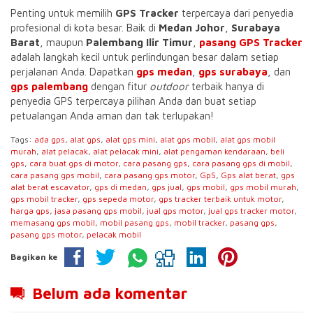
Penting untuk memilih
GPS Tracker
terpercaya dari penyedia
profesional di kota besar. Baik di
Medan Johor
,
Surabaya
Barat
, maupun
Palembang Ilir Timur
,
pasang GPS Tracker
adalah langkah kecil untuk perlindungan besar dalam setiap
perjalanan Anda. Dapatkan
gps medan
,
gps surabaya
, dan
gps palembang
dengan fitur
outdoor
terbaik hanya di
penyedia GPS terpercaya pilihan Anda dan buat setiap
petualangan Anda aman dan tak terlupakan!
Tags:
ada gps
,
alat gps
,
alat gps mini
,
alat gps mobil
,
alat gps mobil
murah
,
alat pelacak
,
alat pelacak mini
,
alat pengaman kendaraan
,
beli
gps
,
cara buat gps di motor
,
cara pasang gps
,
cara pasang gps di mobil
,
cara pasang gps mobil
,
cara pasang gps motor
,
GpS
,
Gps alat berat
,
gps
alat berat escavator
,
gps di medan
,
gps jual
,
gps mobil
,
gps mobil murah
,
gps mobil tracker
,
gps sepeda motor
,
gps tracker terbaik untuk motor
,
harga gps
,
jasa pasang gps mobil
,
jual gps motor
,
jual gps tracker motor
,
memasang gps mobil
,
mobil pasang gps
,
mobil tracker
,
pasang gps
,
pasang gps motor
,
pelacak mobil
Bagikan ke
Belum ada komentar