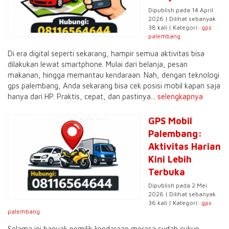
Dipublish pada 14 April
2026 | Dilihat sebanyak
38 kali | Kategori:
gps
palembang
Di era digital seperti sekarang, hampir semua aktivitas bisa
dilakukan lewat smartphone. Mulai dari belanja, pesan
makanan, hingga memantau kendaraan. Nah, dengan teknologi
gps palembang, Anda sekarang bisa cek posisi mobil kapan saja
hanya dari HP. Praktis, cepat, dan pastinya...
selengkapnya
GPS Mobil
Palembang:
Aktivitas Harian
Kini Lebih
Terbuka
Dipublish pada 2 Mei
2026 | Dilihat sebanyak
36 kali | Kategori:
gps
palembang
Selama ini banyak pemilik kendaraan merasa sudah cukup