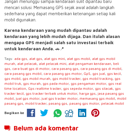
Jangan menunggu sampai kendaraan sulit dipantau baru
mencari solusi. Memasang GPS sejak awal adalah langkah
sederhana yang dapat memberikan ketenangan setiap kali
mobil digunakan.
Karena kendaraan yang mudah dipantau adalah
kendaraan yang lebih mudah dijaga. Dan itulah alasan
mengapa GPS menjadi salah satu investasi terbaik
untuk kendaraan Anda.
🚗📍
Tags:
ada gps
,
alat gps
,
alat gps mini
,
alat gps mobil
,
alat gps mobil
murah
,
alat pelacak
,
alat pelacak mini
,
alat pengaman kendaraan
,
beli
gps
,
cara buat gps di motor
,
cara pasang gps
,
cara pasang gps di mobil
,
cara pasang gps mobil
,
cara pasang gps motor
,
GpS
,
gps jual
,
gps kecil
,
gps mobil
,
gps mobil murah
,
gps mobil tracker
,
gps mobil tracking
,
gps
mobil truk
,
gps murah
,
gps pada motor
,
gps pengaman motor
,
gps real
time location
,
Gps realtime tracker
,
gps sepeda motor
,
gps silacak
,
gps
tracker kecil
,
gps tracker terbaik untuk motor
,
harga gps
,
jasa pasang gps
mobil
,
jual gps motor
,
jual gps tracker motor
,
memasang gps mobil
,
mobil
pasang gps
,
mobil tracker
,
pasang gps
,
pasang gps motor
,
pelacak mobil
Bagikan ke
Belum ada komentar