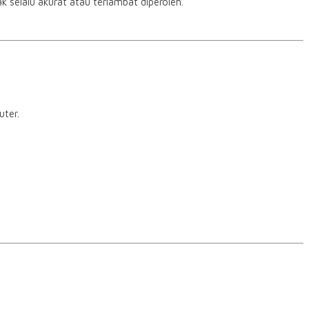
selalu akurat atau terlambat diperoleh.
uter.