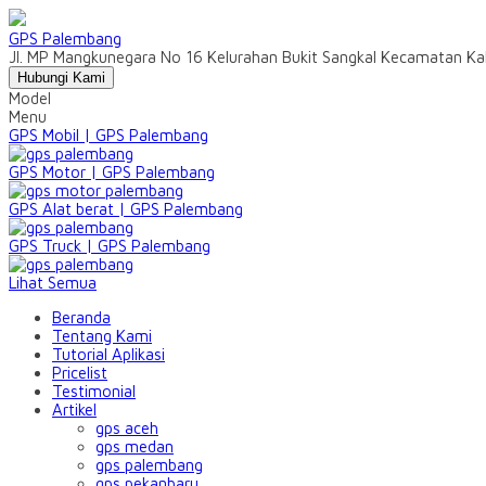
GPS Palembang
Jl. MP Mangkunegara No 16 Kelurahan Bukit Sangkal Kecamatan Ka
Hubungi Kami
Model
Menu
GPS Mobil | GPS Palembang
GPS Motor | GPS Palembang
GPS Alat berat | GPS Palembang
GPS Truck | GPS Palembang
Lihat Semua
Beranda
Tentang Kami
Tutorial Aplikasi
Pricelist
Testimonial
Artikel
gps aceh
gps medan
gps palembang
gps pekanbaru