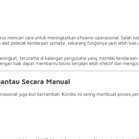
us mencari cara untuk meningkatkan efisiensi operasional. Salah s
n alat pelacak kendaraan semata, sekarang fungsinya jauh lebih lu
ningkat, terutama di kalangan pengusaha yang memiliki kendaraan o
gan baik dapat membantu bisnis berjalan lebih efektif dan mengurang
pantau Secara Manual
asional juga ikut bertambah. Kondisi ini sering membuat proses pe