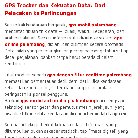
GPS Tracker dan Kekuatan Data: Dari
Pelacakan ke Perlindungan
Setiap kali kendaraan bergerak,
gps mobil palembang
mencatat ribuan titik data — lokasi, waktu, kecepatan, dan
arah perjalanan. Semua informasi itu dikirim ke sistem
gps
online palembang
, diolah, dan disimpan secara otomatis.
Data inilah yang memungkinkan pengguna mengetahui setiap
detail perjalanan, bahkan tanpa harus berada di dalam
kendaraan.
Fitur modern seperti
gps dengan fitur realtime palembang
memastikan pemantauan detik demi detik. Jika kendaraan
keluar dari zona aman, sistem langsung mengirimkan
peringatan ke ponsel pengguna.
Bahkan
gps mobil anti maling palembang
kini dilengkapi
teknologi sensor getar dan pemutus mesin jarak jauh, yang
bisa diaktifkan ketika kendaraan dicurigai berpindah tanpa izin.
Semua ini bekerja berkat kekuatan data. Informasi yang
dikumpulkan bukan sekadar statistik, tapi “mata digital” yang
terus berjaga demi keamanan kendaraan.