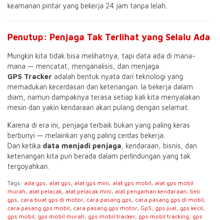
keamanan pintar yang bekerja 24 jam tanpa lelah.
Penutup: Penjaga Tak Terlihat yang Selalu Ada
Mungkin kita tidak bisa melihatnya, tapi data ada di mana-
mana — mencatat, menganalisis, dan menjaga.
GPS Tracker
adalah bentuk nyata dari teknologi yang
memadukan kecerdasan dan ketenangan. Ia bekerja dalam
diam, namun dampaknya terasa setiap kali kita menyalakan
mesin dan yakin kendaraan akan pulang dengan selamat.
Karena di era ini, penjaga terbaik bukan yang paling keras
berbunyi — melainkan yang paling cerdas bekerja.
Dan ketika
data menjadi penjaga
, kendaraan, bisnis, dan
ketenangan kita pun berada dalam perlindungan yang tak
tergoyahkan.
Tags:
ada gps
,
alat gps
,
alat gps mini
,
alat gps mobil
,
alat gps mobil
murah
,
alat pelacak
,
alat pelacak mini
,
alat pengaman kendaraan
,
beli
gps
,
cara buat gps di motor
,
cara pasang gps
,
cara pasang gps di mobil
,
cara pasang gps mobil
,
cara pasang gps motor
,
GpS
,
gps jual
,
gps kecil
,
gps mobil
,
gps mobil murah
,
gps mobil tracker
,
gps mobil tracking
,
gps