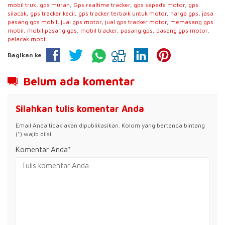
mobil truk
,
gps murah
,
Gps realtime tracker
,
gps sepeda motor
,
gps
silacak
,
gps tracker kecil
,
gps tracker terbaik untuk motor
,
harga gps
,
jasa
pasang gps mobil
,
jual gps motor
,
jual gps tracker motor
,
memasang gps
mobil
,
mobil pasang gps
,
mobil tracker
,
pasang gps
,
pasang gps motor
,
pelacak mobil
Bagikan ke
Belum ada komentar
Silahkan tulis komentar Anda
Email Anda tidak akan dipublikasikan. Kolom yang bertanda bintang
(*) wajib diisi.
Komentar Anda*