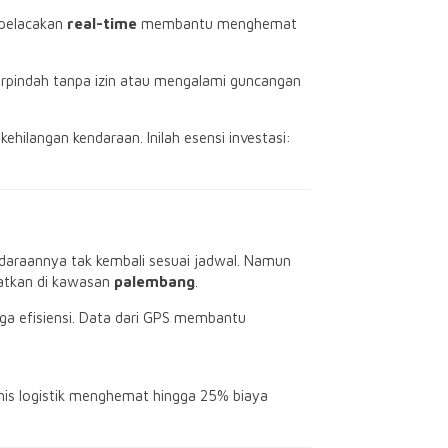
r pelacakan
real-time
membantu menghemat
pindah tanpa izin atau mengalami guncangan
kehilangan kendaraan. Inilah esensi investasi:
araannya tak kembali sesuai jadwal. Namun
matkan di kawasan
palembang
.
uga efisiensi. Data dari GPS membantu
nis logistik menghemat hingga 25% biaya