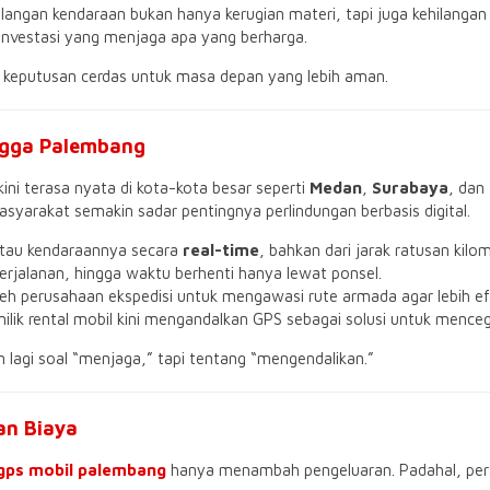
hilangan kendaraan bukan hanya kerugian materi, tapi juga kehilangan
 investasi yang menjaga apa yang berharga.
 keputusan cerdas untuk masa depan yang lebih aman.
ngga Palembang
i terasa nyata di kota-kota besar seperti
Medan
,
Surabaya
, dan
asyarakat semakin sadar pentingnya perlindungan berbasis digital.
ntau kendaraannya secara
real-time
, bahkan dari jarak ratusan kilo
erjalanan, hingga waktu berhenti hanya lewat ponsel.
oleh perusahaan ekspedisi untuk mengawasi rute armada agar lebih ef
ilik rental mobil kini mengandalkan GPS sebagai solusi untuk menc
agi soal “menjaga,” tapi tentang “mengendalikan.”
an Biaya
gps mobil palembang
hanya menambah pengeluaran. Padahal, pera