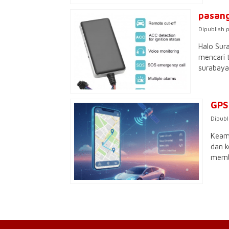
pasang
Dipublish 
Halo Sur
mencari 
surabaya
GPS
Dipubl
Keam
dan k
membe