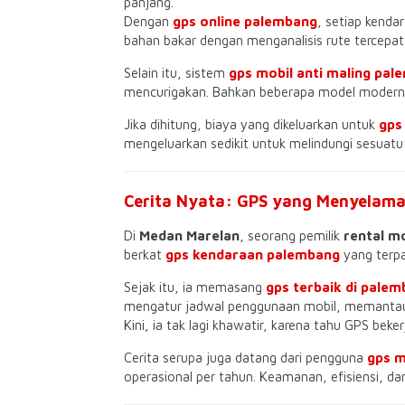
panjang.
Dengan
gps online palembang
, setiap kenda
bahan bakar dengan menganalisis rute tercepa
Selain itu, sistem
gps mobil anti maling pa
mencurigakan. Bahkan beberapa model modern 
Jika dihitung, biaya yang dikeluarkan untuk
gps
mengeluarkan sedikit untuk melindungi sesuatu 
Cerita Nyata: GPS yang Menyelamat
Di
Medan Marelan
, seorang pemilik
rental mo
berkat
gps kendaraan palembang
yang terpa
Sejak itu, ia memasang
gps terbaik di pale
mengatur jadwal penggunaan mobil, memantau 
Kini, ia tak lagi khawatir, karena tahu GPS be
Cerita serupa juga datang dari pengguna
gps 
operasional per tahun. Keamanan, efisiensi, dan