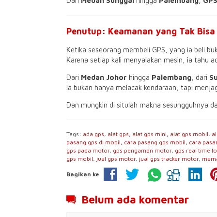
Dari
Medan Sunggal
hingga
Palembang
,
GPS
Penutup: Keamanan yang Tak Bisa 
Ketika seseorang membeli GPS, yang ia beli bu
Karena setiap kali menyalakan mesin, ia tahu 
Dari
Medan Johor
hingga
Palembang
, dari
S
Ia bukan hanya melacak kendaraan, tapi menjaga
Dan mungkin di situlah makna sesungguhnya dari
Tags:
ada gps
,
alat gps
,
alat gps mini
,
alat gps mobil
,
a
pasang gps di mobil
,
cara pasang gps mobil
,
cara pasa
gps pada motor
,
gps pengaman motor
,
gps real time l
gps mobil
,
jual gps motor
,
jual gps tracker motor
,
mema
Bagikan ke
Belum ada komentar