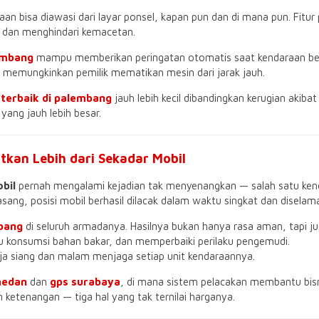
raan bisa diawasi dari layar ponsel, kapan pun dan di mana pun. Fitu
t dan menghindari kemacetan.
lembang
mampu memberikan peringatan otomatis saat kendaraan ber
memungkinkan pemilik mematikan mesin dari jarak jauh.
 terbaik di palembang
jauh lebih kecil dibandingkan kerugian akibat 
yang jauh lebih besar.
kan Lebih dari Sekadar Mobil
bil
pernah mengalami kejadian tak menyenangkan — salah satu kend
sang, posisi mobil berhasil dilacak dalam waktu singkat dan disela
mbang
di seluruh armadanya. Hasilnya bukan hanya rasa aman, tapi j
konsumsi bahan bakar, dan memperbaiki perilaku pengemudi.
kerja siang dan malam menjaga setiap unit kendaraannya.
medan
dan
gps surabaya
, di mana sistem pelacakan membantu bis
 ketenangan — tiga hal yang tak ternilai harganya.