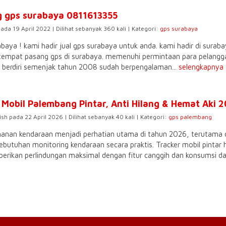
 gps surabaya 0811613355
pada 19 April 2022 | Dilihat sebanyak 360 kali | Kategori:
gps surabaya
abaya ! kami hadir jual gps surabaya untuk anda. kami hadir di sura
tempat pasang gps di surabaya. memenuhi permintaan para pelanggan
 berdiri semenjak tahun 2008 sudah berpengalaman...
selengkapnya
 Mobil Palembang Pintar, Anti Hilang & Hemat Aki 
ish pada 22 April 2026 | Dilihat sebanyak 40 kali | Kategori:
gps palembang
anan kendaraan menjadi perhatian utama di tahun 2026, terutama 
ebutuhan monitoring kendaraan secara praktis. Tracker mobil pinta
rikan perlindungan maksimal dengan fitur canggih dan konsumsi da