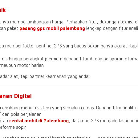
aik
hanya mempertimbangkan harga. Perhatikan fitur, dukungan teknis, d
kan paket
pasang gps mobil palembang
lengkap dengan fitur anal
ga menjadi faktor penting. GPS yang bagus bukan hanya akurat, tapi 
is hingga perangkat premium dengan fitur AI dan pelaporan otoma
, maupun motor harian.
adar alat, tapi partner keamanan yang andal.
nan Digital
erkembang menuju sistem yang semakin cerdas. Dengan fitur analitik
 dari pola perjalanan.
atau
rental mobil di Palembang
, data dari GPS menjadi dasar pe
rforma sopir.