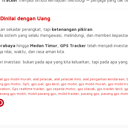
 Tracker
menjadi simbol kemajuan teknologi — penjaga yang tak terli
Dinilai dengan Uang
kan sekadar perangkat, tapi
ketenangan pikiran
.
ada sistem yang selalu mengawasi, melindungi, dan memberi kepastia
urabaya
hingga
Medan Timur
,
GPS Tracker
telah menjadi investas
 nilai, waktu, dan rasa aman kita.
 investasi: bukan pada apa yang kita keluarkan, tapi pada apa yang k
lat gps mobil murah
,
alat pelacak
,
alat pelacak mini
,
alat pengaman kendaraan
,
ng gps motor
,
GpS
,
gps jual
,
gps kecil
,
gps mobil
,
gps mobil murah
,
gps mobil tr
ocation
,
Gps realtime tracker
,
gps sepeda motor
,
gps silacak
,
gps tracker kecil
,
gp
sang gps mobil
,
mobil pasang gps
,
mobil tracker
,
pasang gps
,
pasang gps mot