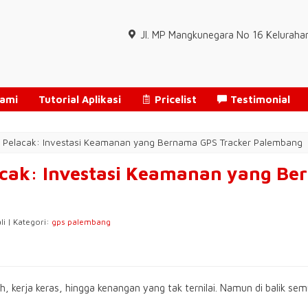
Jl. MP Mangkunegara No 16 Keluraha
Kami
Tutorial Aplikasi
Pricelist
Testimonial
r Pelacak: Investasi Keamanan yang Bernama GPS Tracker Palembang
acak: Investasi Keamanan yang Be
li | Kategori:
gps palembang
uh, kerja keras, hingga kenangan yang tak ternilai. Namun di balik se