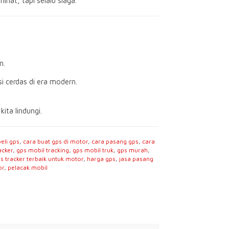
hat, tapi selalu siaga.
n.
i cerdas di era modern.
ita lindungi.
beli gps
,
cara buat gps di motor
,
cara pasang gps
,
cara
acker
,
gps mobil tracking
,
gps mobil truk
,
gps murah
,
s tracker terbaik untuk motor
,
harga gps
,
jasa pasang
or
,
pelacak mobil