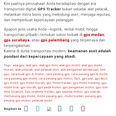
Kini saatnya perusahaan Anda beradaptasi dengan era
transportasi digital.
GPS Tracker
bukan sekadar alat pelacak,
melainkan mitra bisnis yang melindungi aset, menjaga reputasi,
dan memperkuat kepercayaan pelanggan.
Apapun jenis usaha Anda—logistik, rental mobil, hingga
transportasi pribadi—temukan solusi terbaik di
gps medan
,
gps surabaya
, atau
gps palembang
yang terpercaya dan
berpengalaman.
Karena di dunia transportasi modern,
keamanan aset adalah
pondasi dari kepercayaan yang abadi.
Tags:
ada gps
,
alat gps
,
alat gps mini
,
alat gps mobil
,
alat gps mobil
murah
,
alat pelacak
,
alat pelacak mini
,
alat pengaman kendaraan
,
beli
gps
,
cara buat gps di motor
,
cara pasang gps
,
cara pasang gps di mobil
,
cara pasang gps mobil
,
cara pasang gps motor
,
GpS
,
gps jual
,
gps kecil
,
gps mobil
,
gps mobil murah
,
gps mobil tracker
,
gps mobil tracking
,
gps
mobil truk
,
gps murah
,
gps pada motor
,
gps pengaman motor
,
gps real
time location
,
Gps realtime tracker
,
gps sepeda motor
,
gps silacak
,
memasang gps mobil
,
mobil pasang gps
,
mobil tracker
,
pasang gps
,
pasang gps motor
,
pelacak mobil
Bagikan ke