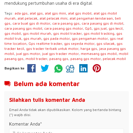
mendukung pertumbuhan usaha di era digital.
Tags:
ada gps
,
alat gps
,
alat gps mini
,
alat gps mobil
,
alat gps mobil
murah
,
alat pelacak
,
alat pelacak mini
,
alat pengaman kendaraan
,
beli
gps
,
cara buat gps di motor
,
cara pasang gps
,
cara pasang gps di mobil
,
cara pasang gps mobil
,
cara pasang gps motor
,
GpS
,
gps jual
,
gps kecil
,
gps mobil
,
gps mobil murah
,
gps mobil tracker
,
gps mobil tracking
,
gps
mobil truk
,
gps murah
,
gps pada motor
,
gps pengaman motor
,
gps real
time location
,
Gps realtime tracker
,
gps sepeda motor
,
gps silacak
,
gps
tracker kecil
,
gps tracker terbaik untuk motor
,
harga gps
,
jasa pasang gps
mobil
,
jual gps motor
,
jual gps tracker motor
,
memasang gps mobil
,
mobil
pasang gps
,
mobil tracker
,
pasang gps
,
pasang gps motor
,
pelacak mobil
Bagikan ke
Belum ada komentar
Silahkan tulis komentar Anda
Email Anda tidak akan dipublikasikan. Kolom yang bertanda bintang
(*) wajib diisi.
Komentar Anda*