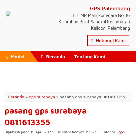
GPS Palembang
Jl. MP Mangkunegara No 16
Kelurahan Bukit Sangkal Kecamatan
Kalidoni Palembang
Hubungi Kami
Model
Beranda
Tentang Kami
Tutorial Aplikasi
Pricelist
Testimonial
Artikel
Beranda
»
gps surabaya
»
pasang gps surabaya 0811613355
pasang gps surabaya
0811613355
Dipublish pada 19 April 2022 | Dilihat sebanyak 359 kali | Kategori:
gps