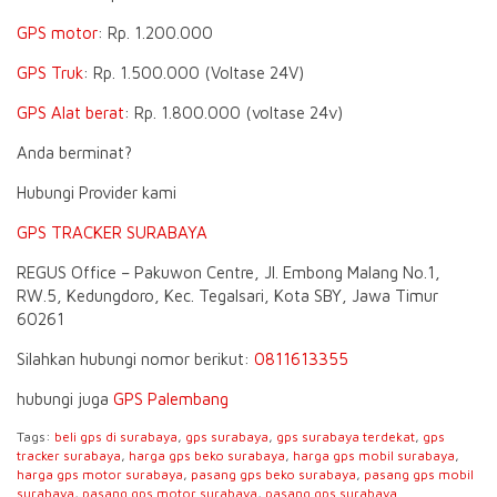
GPS motor
: Rp. 1.200.000
GPS Truk
: Rp. 1.500.000 (Voltase 24V)
GPS Alat berat
: Rp. 1.800.000 (voltase 24v)
Anda berminat?
Hubungi Provider kami
GPS TRACKER SURABAYA
REGUS Office – Pakuwon Centre, Jl. Embong Malang No.1,
RW.5, Kedungdoro, Kec. Tegalsari, Kota SBY, Jawa Timur
60261
Silahkan hubungi nomor berikut:
0811613355
hubungi juga
GPS Palembang
Tags:
beli gps di surabaya
,
gps surabaya
,
gps surabaya terdekat
,
gps
tracker surabaya
,
harga gps beko surabaya
,
harga gps mobil surabaya
,
harga gps motor surabaya
,
pasang gps beko surabaya
,
pasang gps mobil
surabaya
,
pasang gps motor surabaya
,
pasang gps surabaya