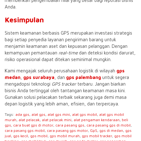
memberikan pengembalian nilai yang besar bagi reputasi bisnis
Anda.
Kesimpulan
Sistem keamanan berbasis GPS merupakan investasi strategis
bagi setiap penyedia layanan pengiriman barang untuk
menjamin keamanan aset dan kepuasan pelanggan. Dengan
kemampuan pemantauan
real-time
dan deteksi kondisi darurat,
risiko operasional dapat ditekan seminimal mungkin.
Kami mengajak seluruh perusahaan logistik di wilayah
gps
medan
,
gps surabaya
, dan
gps palembang
untuk segera
mengadopsi teknologi
GPS tracker
terbaru. Jangan biarkan
bisnis Anda tertinggal oleh tantangan keamanan masa kini.
Gunakan solusi pelacakan terbaik sekarang juga demi masa
depan logistik yang lebih aman, efisien, dan terpercaya.
Tags:
ada gps
,
alat gps
,
alat gps mini
,
alat gps mobil
,
alat gps mobil
murah
,
alat pelacak
,
alat pelacak mini
,
alat pengaman kendaraan
,
beli
gps
,
cara buat gps di motor
,
cara pasang gps
,
cara pasang gps di mobil
,
cara pasang gps mobil
,
cara pasang gps motor
,
GpS
,
gps di medan
,
gps
jual
,
gps kecil
,
gps mobil
,
gps mobil murah
,
gps mobil tracker
,
gps mobil