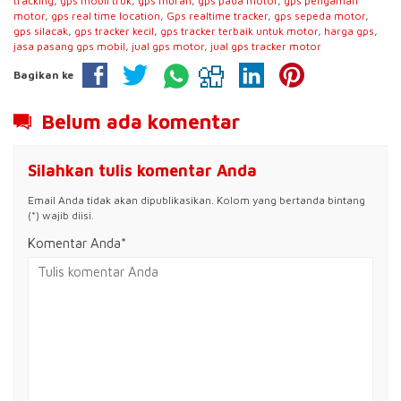
tracking
,
gps mobil truk
,
gps murah
,
gps pada motor
,
gps pengaman
motor
,
gps real time location
,
Gps realtime tracker
,
gps sepeda motor
,
gps silacak
,
gps tracker kecil
,
gps tracker terbaik untuk motor
,
harga gps
,
jasa pasang gps mobil
,
jual gps motor
,
jual gps tracker motor
Bagikan ke
Belum ada komentar
Silahkan tulis komentar Anda
Email Anda tidak akan dipublikasikan. Kolom yang bertanda bintang
(*) wajib diisi.
Komentar Anda*