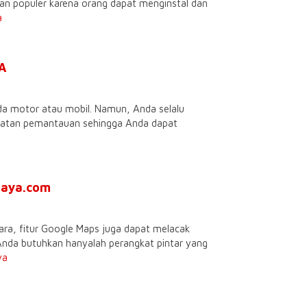
g dan populer karena orang dapat menginstal dan
a
A
eda motor atau mobil. Namun, Anda selalu
latan pemantauan sehingga Anda dapat
baya.com
ra, fitur Google Maps juga dapat melacak
g Anda butuhkan hanyalah perangkat pintar yang
ya