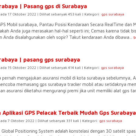
rabaya | Pasang gps di Surabaya
pada 17 Oktober 2022 | Dilihat sebanyak 453 kali | Kategori:
gps surabaya
PS Mobil surabaya, Pantau Posisi Kendaraan Secara RealTime da
kah Anda juga merasakan hal-hal seperti ini; Cemas karena tidak b
n Anda disalahgunakan oleh sopir? Takut kendaraan Anda dibawa...
s
rabaya | pasang gps surabaya
pada 15 Oktober 2022 | Dilihat sebanyak 414 kali | Kategori:
gps surabaya
a pernah mengajukan asuransi mobil di kota surabaya sebelumnya, 
encoba memasang gps surabaya tracker mobil atau setidaknya m
n asuransi diketahui mengurangi premi jika unit memiliki alat gps tarc
 Aplikasi GPS Pelacak Terbaik Mudah Gps Surabaya
pada 7 Oktober 2022 | Dilihat sebanyak 331 kali | Kategori:
gps surabaya
 Global Positioning System adalah konstelasi dengan 30 satelit s