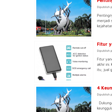
Pentin
Dipublish 
Pentingny
menjadi 
kejahata
Fitur 
Dipublish 
Fitur ya
akhir ini
itu, jual
4 Keun
Dipublish 
Dukungan 
keunggul