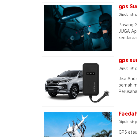
gps Su
Dipublish 
Pasang G
JUGA Apa
kendaraa
gps su
Dipublish 
Jika And
pernah m
Perusahaa
Faedah
Dipublish 
GPS atau