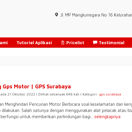
Jl. MP Mangkunegara No 16 Keluraha
Kami
Tutorial Aplikasi
Pricelist
Testimonial
 Gps Motor | GPS Surabaya
pada 21 Oktober 2022 | Dilihat sebanyak 646 kali | Kategori:
gps surabaya
n Menghindari Pencurian Motor Berbicara soal keselamatan dan ke
a dilakukan. Salah satunya dengan menggunakan alat pelacak atau bias
erfungsi untuk memberikan perlindungan bagi...
selengkapnya