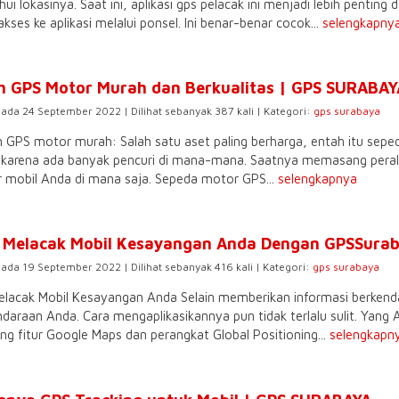
i lokasinya. Saat ini, aplikasi gps pelacak ini menjadi lebih pentin
akses ke aplikasi melalui ponsel. Ini benar-benar cocok...
selengkapny
h GPS Motor Murah dan Berkualitas | GPS SURABAY
pada 24 September 2022 | Dilihat sebanyak 387 kali | Kategori:
gps surabaya
n GPS motor murah: Salah satu aset paling berharga, entah itu sep
 karena ada banyak pencuri di mana-mana. Saatnya memasang pera
 mobil Anda di mana saja. Sepeda motor GPS...
selengkapnya
 Melacak Mobil Kesayangan Anda Dengan GPSSura
pada 19 September 2022 | Dilihat sebanyak 416 kali | Kategori:
gps surabaya
elacak Mobil Kesayangan Anda Selain memberikan informasi berkenda
endaraan Anda. Cara mengaplikasikannya pun tidak terlalu sulit. Yan
g fitur Google Maps dan perangkat Global Positioning...
selengkapn