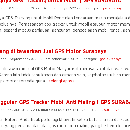
gnya GPS Tracking untuk Mobil | GPS SURABAYA
pada 10 September 2022 | Dilihat sebanyak 522 kali | Kategori:
gps surabaya
a GPS Tracking untuk Mobil Pencurian kendaraan masih merajalela di 
solusinya. Pemasangan gps tracker untuk mobil ataupun motor memp
n, seperti modus penipuan, pencurian, penggelapan mobil rental, pen
yang di tawarkan Jual GPS Motor Surabaya
pada 1 September 2022 | Dilihat sebanyak 493 kali | Kategori:
gps surabaya
ng di tawarkan Jual GPS Motor Masyarakat merasa takut dan was-was
. Karena kita tidak tahu kapan dan dimana saja, kejahatan itu bisa men
 gps motor tersedia guna...
selengkapnya
ggulan GPS Tracker Mobil Anti Maling | GPS SURA
pada 26 Agustus 2022 | Dilihat sebanyak 458 kali | Kategori:
gps surabaya
Baterai Anda tidak perlu lagi khawatir ketika baterai anda dal kead
an yang pertama dari alat gps mobil anti maling yang berbentuk chip