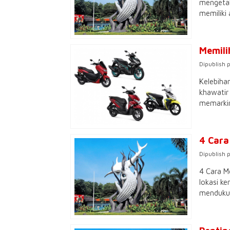
mengetahu
memiliki 
Memili
Dipublish 
Kelebiha
khawatir
memarkir
4 Cara
Dipublish 
4 Cara M
lokasi k
mendukun