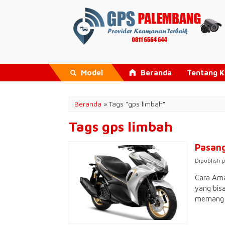
Model
Beranda
Tentang 
Beranda
»
Tags "gps limbah"
Tags gps limbah
Pasang
Dipublish 
Cara Ama
yang bis
memang b