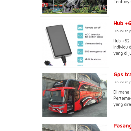
Tentunya 
Hub +6
Dipublish 
Hub +62 
individu
yang di ju
Gps tr
Dipublish 
Di mana 
Pertama-
yang dir
Pasang