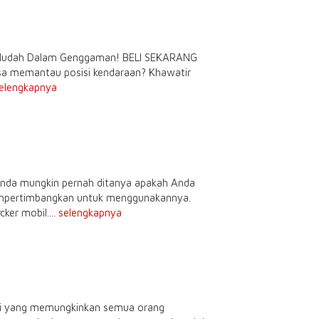
n Mudah Dalam Genggaman! BELI SEKARANG
isa memantau posisi kendaraan? Khawatir
elengkapnya
Anda mungkin pernah ditanya apakah Anda
empertimbangkan untuk menggunakannya.
ker mobil....
selengkapnya
pasi yang memungkinkan semua orang