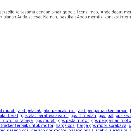
acksolid kerjasama dengan pihak google licensi map, Anda dapat me
rjalanan Anda selesai. Namun, pastikan Anda memiliki koneksi intern
il murah
,
alat pelacak
,
alat pelacak mini
,
alat pengaman kendaraan
,
alat berat
,
gps alat berat escavator
,
gps di medan
,
gps jual
,
gps keci
s motor surabaya
,
gps murah
,
gps pada motor
,
gps pengaman moto
 tracker terbaik untuk motor
,
harga gps
,
harga gps mobil surabaya
,
j
ker
,
pasang gps
,
pasang gps motor
,
pasang gps silacak di surabaya
,