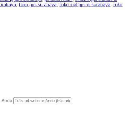
surabaya
,
toko gps surabaya
,
toko jual gps di surabaya
,
toko
e Anda