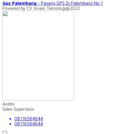
Gps Palembang
- Pasang GPS Di Palembang No 1
Powered by CV. Invasi Teknologi@2022
Andini
Sales Supervisor
08116564644
08116564644