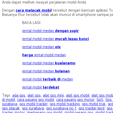
Anda dapat melihat riwayat perjalanan mobil Anda.
Dengan
cara melacak mobi
l
tersebut dengan bantuan aplikasi Tr
Biasanya fitur tersebut tidak akan muncul di smartphone sampai pe
BACA LAGI:
rental mobil medan
dengan supir
rental mobil medan
murah lepas kunci
rental mobil medan
olx
harga
rental mobil medan
rental mobil medan
kualanamu
rental mobil medan
bulanan
rental mobil
terbaik di
medan
rental mobil
terdekat
Tags:
ada gps
,
alat gps
,
alat gps mini
,
alat gps mobil
,
alat gps mob
di mobil
,
cara pasang gps mobil
,
cara pasang gps motor
,
GpS
,
Gps 
surabaya
,
gps mobil tracker
,
gps mobil tracking
,
gps mobil truk
,
gp
gps silacak
,
gps surabaya
,
gps surabaya no 1
,
gps tracker kecil
,
gps
tracker motor
,
memasang gps mobil
,
mobil pasang gps
,
mobil trac