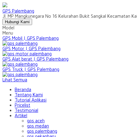
GPS Palembang
Jl. MP Mangkunegara No 16 Kelurahan Bukit Sangkal Kecamatan Ka
Hubungi Kami
Model
Menu
GPS Mobil | GPS Palembang
GPS Motor | GPS Palembang
GPS Alat berat | GPS Palembang
GPS Truck | GPS Palembang
Lihat Semua
Beranda
Tentang Kami
Tutorial Aplikasi
Pricelist
Testimonial
Artikel
gps aceh
gps medan
gps palembang
gps pekanbaru