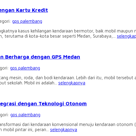
engan Kartu Kredit
egori:
gps palembang
ngkatnya kasus kehilangan kendaraan bermotor, baik mobil maupun m
, terutama di kota-kota besar seperti Medan, Surabaya,...
selengka
gan Berharga dengan GPS Medan
gori:
gps palembang
tang mesin, roda, dan bodi kendaraan. Lebih dari itu, mobil tersebu
 sekolah. Mobil ini adalah...
selengkapnya
tegrasi dengan Teknologi Otonom
egori:
gps palembang
ransformasi dari kendaraan konvensional menuju kendaraan otonom (a
 mobil pintar ini, peran...
selengkapnya