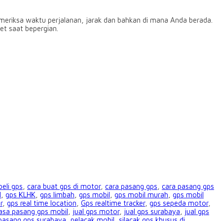
meriksa waktu perjalanan, jarak dan bahkan di mana Anda berada.
et saat bepergian.
beli gps
,
cara buat gps di motor
,
cara pasang gps
,
cara pasang gps
l
,
gps KLHK
,
gps limbah
,
gps mobil
,
gps mobil murah
,
gps mobil
r
,
gps real time location
,
Gps realtime tracker
,
gps sepeda motor
,
asa pasang gps mobil
,
jual gps motor
,
jual gps surabaya
,
jual gps
pasang gps surabaya
,
pelacak mobil
,
silacak gps khusus di