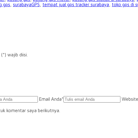
g gps
,
surabayaGPS
,
tempat jual gps tracker surabaya
,
toko gps di 
) wajib diisi.
Email Anda
*
Websit
tuk komentar saya berikutnya.