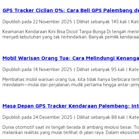
GPS Tracker Cicilan 0%: Cara Beli GPS Palembang d
Dipublish pada 22 November 2025 | Dilihat sebanyak 145 kali | Kat
Keamanan Kendaraan Kini Bisa Dicicil Tanpa Bunga Di tengah meni
menjadi kebutuhan yang tak terhindarkan. Banyak pemilik kendaraan
Mobil Warisan Orang Tua: Cara Melindungi Kenan
Dipublish pada 14 November 2025 | Dilihat sebanyak 95 kali | Kate
Membahas mobil warisan orang tua, kita tidak hanya berbicara ten
mendalam—mulai dari perjalanan mudik pertama hingga antar-jemput
Masa Depan GPS Tracker Kendaraan Palembang: In
Dipublish pada 24 Desember 2025 | Dilihat sebanyak 88 kali | Kat
Dunia otomotif saat ini tengah berada di ambang revolusi besar. T
melainkan realitas yang mulai terlihat di jalan raya. Dalam ekosistem