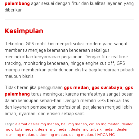
palembang
agar sesuai dengan fitur dan kualitas layanan yang
diberikan.
Kesimpulan
Teknologi GPS mobil kini menjadi solusi modern yang sangat
membantu menjaga keamanan kendaraan sekaligus
meningkatkan kenyamanan perjalanan. Dengan fitur realtime
tracking, monitoring kendaraan, hingga engine cut off, GPS
mampu memberikan perlindungan ekstra bagi kendaraan pribadi
maupun bisnis.
Tidak heran jika penggunaan
gps medan
,
gps surabaya
,
gps
palembang
terus meningkat karena manfaatnya sangat besar
dalam kehidupan sehari-hari. Dengan memilih GPS berkualitas
dan layanan pemasangan profesional, perjalanan menjadi lebih
aman, nyaman, dan efisien setiap saat.
Tags:
alamat dealer mg medan
,
beli mg medan
,
cicilan mg medan
,
dealer
mg di kota medan
,
dealer mg medan
,
dealer mg terbaik medan
,
dealer
resmi mg medan
,
diskon mg medan
,
dp mg medan
,
HARGA MG