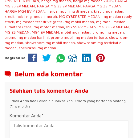
CYBERSTER MEDAN
,
harga mg medan
,
harga mg medan 2026
,
HARGA
MG S5 EV MEDAN
,
HARGA MG ZS EV MEDAN
,
HARGA MG ZS MEDAN
,
HARGA MG4 EV MEDAN
,
harga mobil mg di medan
,
kredit mg medan
,
kredit mobil mg medan murah
,
MG CYBERSTER MEDAN
,
mg medan ready
stock
,
mg medan test drive gratis
,
mg mobil medan
,
mg mobil medan
sumatera utara
,
mg motor medan
,
MG S5 EV MEDAN
,
MG ZS EV MEDAN
,
MG ZS MEDAN
,
MG4 EV MEDAN
,
mobil mg medan
,
promo mg medan
,
promo mg medan hari ini
,
promo mobil mg medan terbaru
,
showroom
mg medan
,
showroom mg mobil medan
,
showroom mg terdekat di
medan
,
spesifikasi mg medan
Bagikan ke
Belum ada komentar
Silahkan tulis komentar Anda
Email Anda tidak akan dipublikasikan. Kolom yang bertanda bintang
(*) wajib diisi.
Komentar Anda*