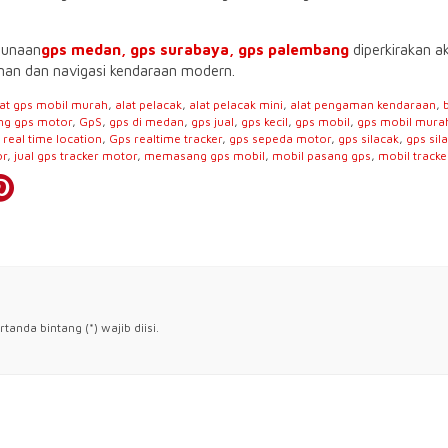
gunaan
gps medan,
gps surabaya
, gps palembang
diperkirakan a
an dan navigasi kendaraan modern.
lat gps mobil murah
,
alat pelacak
,
alat pelacak mini
,
alat pengaman kendaraan
,
ng gps motor
,
GpS
,
gps di medan
,
gps jual
,
gps kecil
,
gps mobil
,
gps mobil mura
 real time location
,
Gps realtime tracker
,
gps sepeda motor
,
gps silacak
,
gps si
or
,
jual gps tracker motor
,
memasang gps mobil
,
mobil pasang gps
,
mobil tracke
anda bintang (*) wajib diisi.