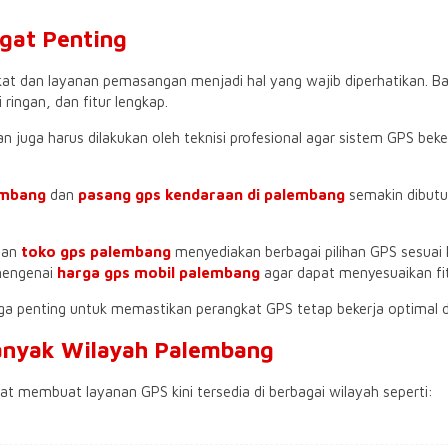
ngat Penting
kat dan layanan pemasangan menjadi hal yang wajib diperhatikan. B
i ringan, dan fitur lengkap.
n juga harus dilakukan oleh teknisi profesional agar sistem GPS bek
embang
dan
pasang gps kendaraan di palembang
semakin dibut
dan
toko gps palembang
menyediakan berbagai pilihan GPS sesuai 
 mengenai
harga gps mobil palembang
agar dapat menyesuaikan fit
ga penting untuk memastikan perangkat GPS tetap bekerja optimal 
Banyak Wilayah Palembang
 membuat layanan GPS kini tersedia di berbagai wilayah seperti: