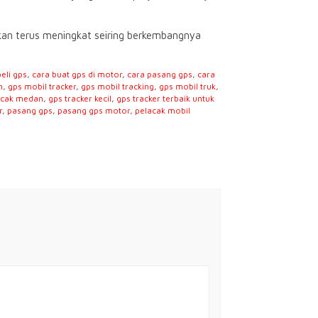
kan terus meningkat seiring berkembangnya
beli gps
,
cara buat gps di motor
,
cara pasang gps
,
cara
h
,
gps mobil tracker
,
gps mobil tracking
,
gps mobil truk
,
lacak medan
,
gps tracker kecil
,
gps tracker terbaik untuk
r
,
pasang gps
,
pasang gps motor
,
pelacak mobil