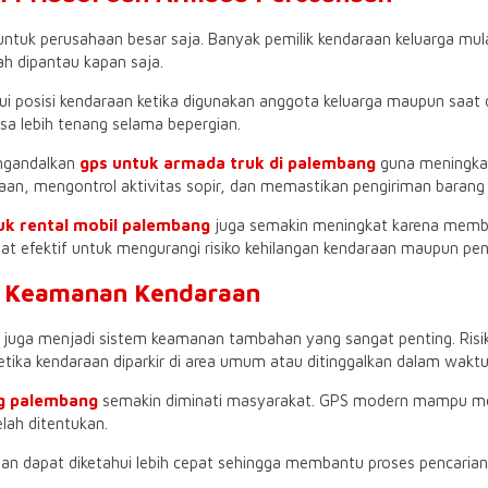
 untuk perusahaan besar saja. Banyak pemilik kendaraan keluarga m
h dipantau kapan saja.
osisi kendaraan ketika digunakan anggota keluarga maupun saat dip
a lebih tenang selama bepergian.
mengandalkan
gps untuk armada truk di palembang
guna meningkat
an, mengontrol aktivitas sopir, dan memastikan pengiriman barang 
uk rental mobil palembang
juga semakin meningkat karena memb
gat efektif untuk mengurangi risiko kehilangan kendaraan maupun pen
 Keamanan Kendaraan
juga menjadi sistem keamanan tambahan yang sangat penting. Risik
etika kendaraan diparkir di area umum atau ditinggalkan dalam waktu
ng palembang
semakin diminati masyarakat. GPS modern mampu mem
elah ditentukan.
aan dapat diketahui lebih cepat sehingga membantu proses pencarian 