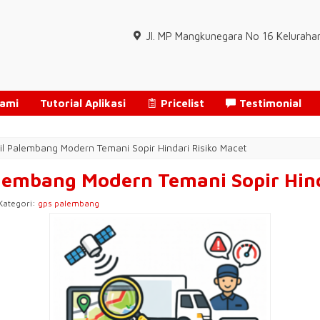
Jl. MP Mangkunegara No 16 Keluraha
Kami
Tutorial Aplikasi
Pricelist
Testimonial
il Palembang Modern Temani Sopir Hindari Risiko Macet
lembang Modern Temani Sopir Hind
 Kategori:
gps palembang