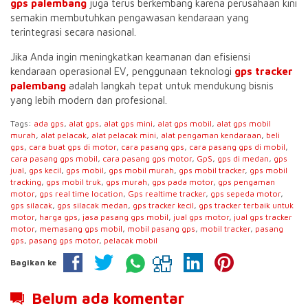
gps palembang
juga terus berkembang karena perusahaan kini
semakin membutuhkan pengawasan kendaraan yang
terintegrasi secara nasional.
Jika Anda ingin meningkatkan keamanan dan efisiensi
kendaraan operasional EV, penggunaan teknologi
gps tracker
palembang
adalah langkah tepat untuk mendukung bisnis
yang lebih modern dan profesional.
Tags:
ada gps
,
alat gps
,
alat gps mini
,
alat gps mobil
,
alat gps mobil
murah
,
alat pelacak
,
alat pelacak mini
,
alat pengaman kendaraan
,
beli
gps
,
cara buat gps di motor
,
cara pasang gps
,
cara pasang gps di mobil
,
cara pasang gps mobil
,
cara pasang gps motor
,
GpS
,
gps di medan
,
gps
jual
,
gps kecil
,
gps mobil
,
gps mobil murah
,
gps mobil tracker
,
gps mobil
tracking
,
gps mobil truk
,
gps murah
,
gps pada motor
,
gps pengaman
motor
,
gps real time location
,
Gps realtime tracker
,
gps sepeda motor
,
gps silacak
,
gps silacak medan
,
gps tracker kecil
,
gps tracker terbaik untuk
motor
,
harga gps
,
jasa pasang gps mobil
,
jual gps motor
,
jual gps tracker
motor
,
memasang gps mobil
,
mobil pasang gps
,
mobil tracker
,
pasang
gps
,
pasang gps motor
,
pelacak mobil
Bagikan ke
Belum ada komentar