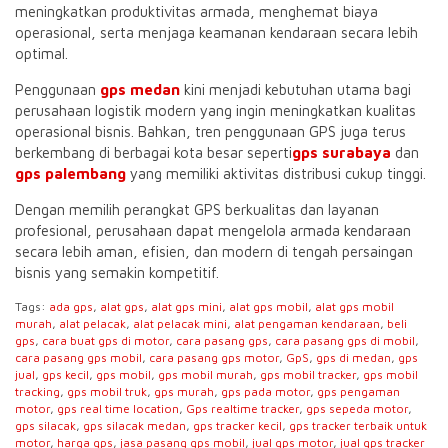
meningkatkan produktivitas armada, menghemat biaya
operasional, serta menjaga keamanan kendaraan secara lebih
optimal.
Penggunaan
gps medan
kini menjadi kebutuhan utama bagi
perusahaan logistik modern yang ingin meningkatkan kualitas
operasional bisnis. Bahkan, tren penggunaan GPS juga terus
berkembang di berbagai kota besar seperti
gps surabaya
dan
gps palembang
yang memiliki aktivitas distribusi cukup tinggi.
Dengan memilih perangkat GPS berkualitas dan layanan
profesional, perusahaan dapat mengelola armada kendaraan
secara lebih aman, efisien, dan modern di tengah persaingan
bisnis yang semakin kompetitif.
Tags:
ada gps
,
alat gps
,
alat gps mini
,
alat gps mobil
,
alat gps mobil
murah
,
alat pelacak
,
alat pelacak mini
,
alat pengaman kendaraan
,
beli
gps
,
cara buat gps di motor
,
cara pasang gps
,
cara pasang gps di mobil
,
cara pasang gps mobil
,
cara pasang gps motor
,
GpS
,
gps di medan
,
gps
jual
,
gps kecil
,
gps mobil
,
gps mobil murah
,
gps mobil tracker
,
gps mobil
tracking
,
gps mobil truk
,
gps murah
,
gps pada motor
,
gps pengaman
motor
,
gps real time location
,
Gps realtime tracker
,
gps sepeda motor
,
gps silacak
,
gps silacak medan
,
gps tracker kecil
,
gps tracker terbaik untuk
motor
,
harga gps
,
jasa pasang gps mobil
,
jual gps motor
,
jual gps tracker