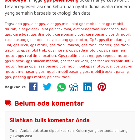
tetapi representasi dari kebutuhan nyata dunia usaha modern
yang semakin berbasis teknologi dan data.
Tags:
ada gps
,
alat gps
,
alat gps mini
,
alat gps mobil
,
alat gps mobil
murah
,
alat pelacak
,
alat pelacak mini
,
alat pengaman kendaraan
,
beli
gps
,
cara buat gps di motor
,
cara pasang gps
,
cara pasang gps di mobil
,
cara pasang gps mobil
,
cara pasang gps motor
,
GpS
,
gps di medan
,
gps
jual
,
gps kecil
,
gps mobil
,
gps mobil murah
,
gps mobil tracker
,
gps mobil
tracking
,
gps mobil truk
,
gps murah
,
gps pada motor
,
gps pengaman
motor
,
gps real time location
,
Gps realtime tracker
,
gps sepeda motor
,
gps silacak
,
gps silacak medan
,
gps tracker kecil
,
gps tracker terbaik untuk
motor
,
harga gps
,
jasa pasang gps mobil
,
jual gps motor
,
jual gps tracker
motor
,
memasang gps mobil
,
mobil pasang gps
,
mobil tracker
,
pasang
gps
,
pasang gps motor
,
pelacak mobil
Bagikan ke
Belum ada komentar
Silahkan tulis komentar Anda
Email Anda tidak akan dipublikasikan. Kolom yang bertanda bintang
(*) wajib diisi.