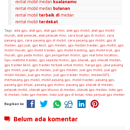
rental mobil medan
kualanamu
rental mobil medan
bulanan
rental mobil
terbaik di
medan
rental mobil
terdekat
Tags:
ada gps
,
alat gps
,
alat gps mini
,
alat gps mobil
,
alat gps mobil
murah
,
alat pelacak
,
alat pelacak mini
,
cara buat gps di motor
,
cara
pasang gps
,
cara pasang gps di mobil
,
cara pasang gps mobil
,
gps di
medan
,
gps jual
,
gps kecil
,
gps medan
,
gps medan tracker
,
gps mobil
,
gps
mobil murah
,
gps mobil tracker
,
gps mobil tracking
,
gps mobil truk
,
gps
murah
,
gps pada motor
,
gps pengaman motor
,
gps real time location
,
Gps realtime tracker
,
gps sepeda motor
,
gps silacak
,
gps silacak medan
,
gps tracker kecil
,
gps tracker terbaik untuk motor
,
harga gps
,
jasa pasang
gps mobil
,
jual gps di medan
,
jual gps medan
,
jual gps mobil
,
jual gps
mobil medan
,
jual gps motor
,
jual gps tracker motor
,
medanGPS
,
memasang gps mobil
,
mobil pasang gps
,
mobil tracker
,
pasang gps
,
pasang gps binjai
,
pasang gps motor
,
pasang gps silacak di medan
,
pelacak mobil
,
silacak gps khusus di medan
,
silacak gps medan
,
toko gps
di medan
,
toko gps medan
,
toko jual gps di binjai
,
toko penjual gps medan
Bagikan ke
Belum ada komentar