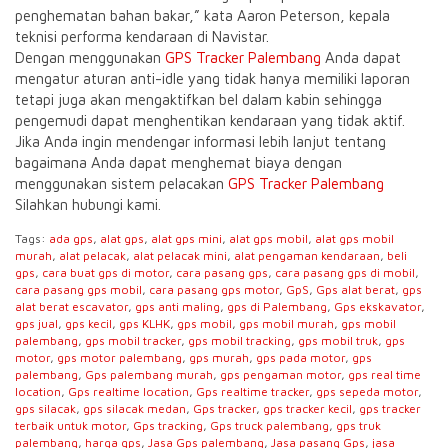
penghematan bahan bakar,” kata Aaron Peterson, kepala
teknisi performa kendaraan di Navistar.
Dengan menggunakan
GPS Tracker Palembang
Anda dapat
mengatur aturan anti-idle yang tidak hanya memiliki laporan
tetapi juga akan mengaktifkan bel dalam kabin sehingga
pengemudi dapat menghentikan kendaraan yang tidak aktif.
Jika Anda ingin mendengar informasi lebih lanjut tentang
bagaimana Anda dapat menghemat biaya dengan
menggunakan sistem pelacakan
GPS Tracker Palembang
Silahkan hubungi kami.
Tags:
ada gps
,
alat gps
,
alat gps mini
,
alat gps mobil
,
alat gps mobil
murah
,
alat pelacak
,
alat pelacak mini
,
alat pengaman kendaraan
,
beli
gps
,
cara buat gps di motor
,
cara pasang gps
,
cara pasang gps di mobil
,
cara pasang gps mobil
,
cara pasang gps motor
,
GpS
,
Gps alat berat
,
gps
alat berat escavator
,
gps anti maling
,
gps di Palembang
,
Gps ekskavator
,
gps jual
,
gps kecil
,
gps KLHK
,
gps mobil
,
gps mobil murah
,
gps mobil
palembang
,
gps mobil tracker
,
gps mobil tracking
,
gps mobil truk
,
gps
motor
,
gps motor palembang
,
gps murah
,
gps pada motor
,
gps
palembang
,
Gps palembang murah
,
gps pengaman motor
,
gps real time
location
,
Gps realtime location
,
Gps realtime tracker
,
gps sepeda motor
,
gps silacak
,
gps silacak medan
,
Gps tracker
,
gps tracker kecil
,
gps tracker
terbaik untuk motor
,
Gps tracking
,
Gps truck palembang
,
gps truk
palembang
,
harga gps
,
Jasa Gps palembang
,
Jasa pasang Gps
,
jasa